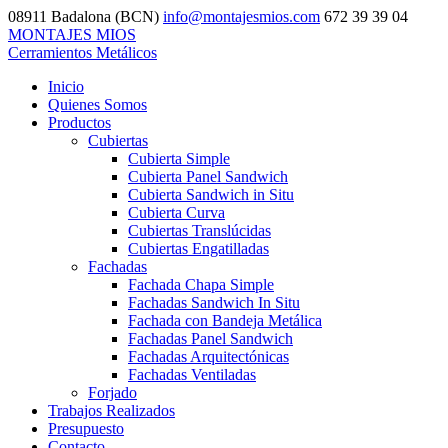
08911 Badalona (BCN)
info@montajesmios.com
672 39 39 04
MONTAJES MIOS
Cerramientos Metálicos
Inicio
Quienes Somos
Productos
Cubiertas
Cubierta Simple
Cubierta Panel Sandwich
Cubierta Sandwich in Situ
Cubierta Curva
Cubiertas Translúcidas
Cubiertas Engatilladas
Fachadas
Fachada Chapa Simple
Fachadas Sandwich In Situ
Fachada con Bandeja Metálica
Fachadas Panel Sandwich
Fachadas Arquitectónicas
Fachadas Ventiladas
Forjado
Trabajos Realizados
Presupuesto
Contacto