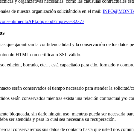
, técnicas y organizativas necesarias, como las claúsulas contractuales 
nales de nuestra organización solicitándola en el mail:
INFO@MONTA
on_consentimientoAPI.php?codEmpresa=82377
os
as que garantizan la confidencialidad y la conservación de los datos pe
protocolo HTML con certificado SSL válido.
eso, edición, borrado, etc… está capacitado para ello, formado y compro
ntacto serán conservados el tiempo necesario para atender la solicitud/co
edidos serán conservados mientras exista una relación contractual y/o co
te bloqueada, sin darle ningún uso, mientras pueda ser necesaria para 
 deba ser atendida y para lo cual sea necesaria su recuperación.
rcial conservaremos sus datos de contacto hasta que usted nos comuni