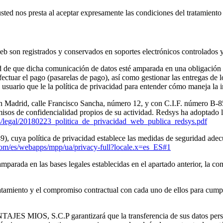
sted nos presta al aceptar expresamente las condiciones del tratamiento 
eb son registrados y conservados en soportes electrónicos controlados y
 de que dicha comunicación de datos esté amparada en una obligación le
fectuar el pago (pasarelas de pago), así como gestionar las entregas de 
usuario que le la política de privacidad para entender cómo maneja la 
n Madrid, calle Francisco Sancha, número 12, y con C.I.F. número B-8
isos de confidencialidad propios de su actividad. Redsys ha adoptado l
s/legal/20180223_politica_de_privacidad_web_publica_redsys.pdf
, cuya política de privacidad establece las medidas de seguridad adecua
com/es/webapps/mpp/ua/privacy-full?locale.x=es_ES#1
mparada en las bases legales establecidas en el apartado anterior, la comu
ratamiento y el compromiso contractual con cada uno de ellos para cumpl
NTAJES MIOS, S.C.P garantizará que la transferencia de sus datos perso